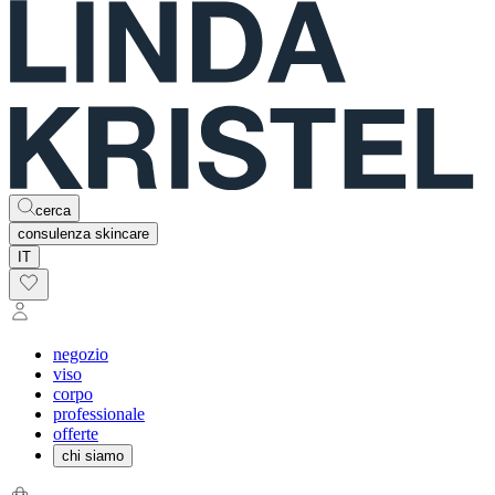
cerca
consulenza skincare
IT
negozio
viso
corpo
professionale
offerte
chi siamo