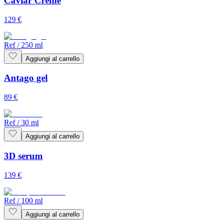
Caviar Crème
129
€
Ref
/
250 ml
Aggiungi al carrello
Antago gel
89
€
Ref
/
30 ml
Aggiungi al carrello
3D serum
139
€
Ref
/
100 ml
Aggiungi al carrello