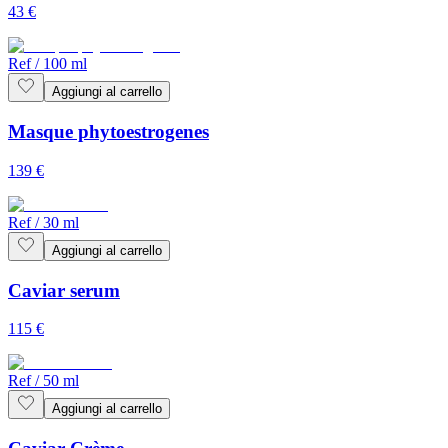
43
€
Ref
/
100 ml
Aggiungi al carrello
Masque phytoestrogenes
139
€
Ref
/
30 ml
Aggiungi al carrello
Caviar serum
115
€
Ref
/
50 ml
Aggiungi al carrello